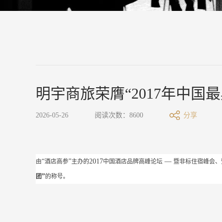
明宇商旅荣膺“2017年中国
2026-05-26
阅读次数：8600
分享
“
”
2017
—
由
酒店高参
主办的
中国酒店品牌高峰论坛
暨非标住宿峰会、
”
团
的称号。