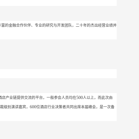
丰富的金融合作伙伴、专业的研究与开发团队，二十年的杰出经营业绩并
500
酒店产业链提供交流的平台，一般参会人员均在
人以上，而此次由
600
裁级别演讲嘉宾，
位酒店行业决策者共同出席本届峰会，是一次备