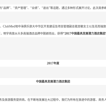
“
”
“
”
“
”
“
”
的
品牌
、
资产管理
、
业绩
、
退出
等话题，通过多种形式展开讨论。此次高参
ClubMed
、
地中海俱乐部大中华区开发建设及项目管理副总裁吴敏女士以及克而瑞旅
“2017
节，明宇商旅从众多高端酒店品牌中脱颖而出，获得
中国最具发展潜力酒店集团
2017
年度
中国最具发展潜力酒店集团
务及旅游服务提供商。在不断地发展壮大过程中，我们为所有在旅途中的游客、商务