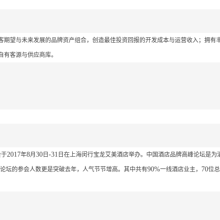
客期望与未来发展的品牌资产组合，创造最佳投资回报的开发成本与运营收入；拥有
自有客源与供应商库。
2017
8
30
-31
会于
年
月
日
日在上海闵行宝龙艾美酒店举办。中国酒店品牌高峰论坛是为
90%
70
论坛的参会人数更是突破去年，人气节节增高。其中共有
一线酒店业主，
位总