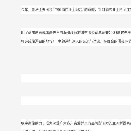
“
”
今年，论坛主要围绕
中国酒店业主崛起
的命题，针对酒店业主所关注
CEO
明宇商旅副总裁张磊先生与海航璞蔚旅游有限公司总裁兼
夏农先生
”
打造成旅游目的地
这一主题进行深入的交流与讨论。在峰会的颁奖环
明宇商旅致力于成为深受广大客户喜爱并具有品牌影响力的亚洲新锐商