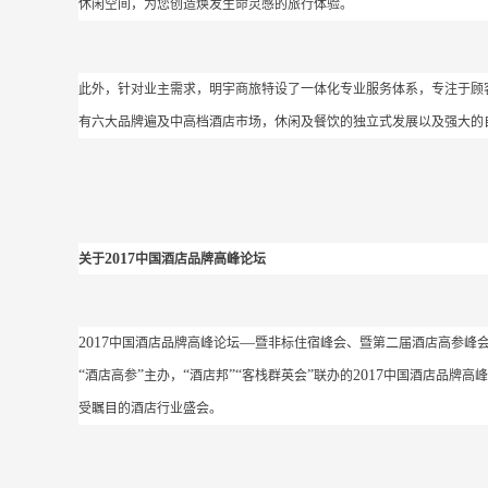
休闲空间，为您创造焕发生命灵感的旅行体验。
此外，针对业主需求，明宇商旅特设了一体化专业服务体系，专注于顾
有六大品牌遍及中高档酒店市场，休闲及餐饮的独立式发展以及强大的
2017
关于
中国酒店品牌高峰论坛
2017
—
中国酒店品牌高峰论坛
暨非标住宿峰会、暨第二届酒店高参峰
“
”
“
”“
”
2017
酒店高参
主办，
酒店邦
客栈群英会
联办的
中国酒店品牌高峰
受瞩目的酒店行业盛会。