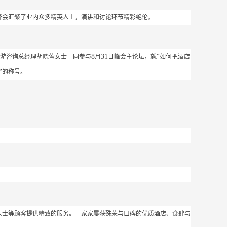
峰会汇聚了业内众多精英人士，演讲和讨论环节精彩绝伦。
8
31
“
游咨询总经理胡晓莺女士一同参与
月
日峰会主论坛，就
如何把酒店
”
的称号。
人士等顾客提供精致的服务。一家家屡获殊荣与口碑的优质酒店、食肆与