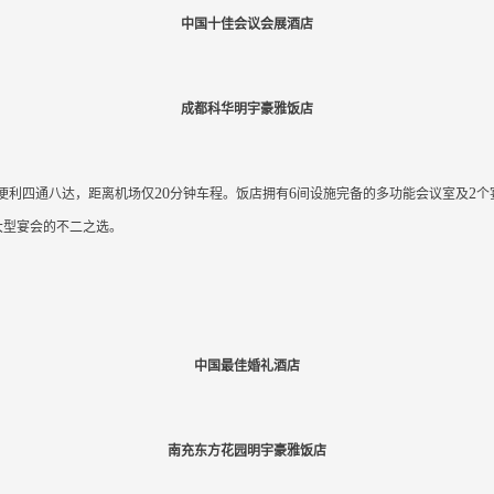
中国十佳会议会展酒店
成都科华明宇豪雅饭店
20
6
2
便利四通八达，距离机场仅
分钟车程。饭店拥有
间设施完备的多功能会议室及
个
大型宴会的不二之选。
中国最佳婚礼酒店
南充东方花园明宇豪雅饭店