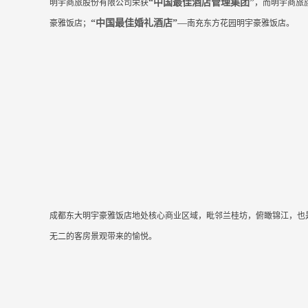
“中国最佳酒店管理集团”
明宇商旅股份有限公司荣获
，而明宇商旅
“中国最佳婚礼酒店”
—
豪雅饭店；
南充东方花园明宇豪雅饭店。
成都东大明宇豪雅饭店地处核心商业区域，毗邻兰桂坊，俯瞰锦江，也
无二的客房景观带来的愉悦。