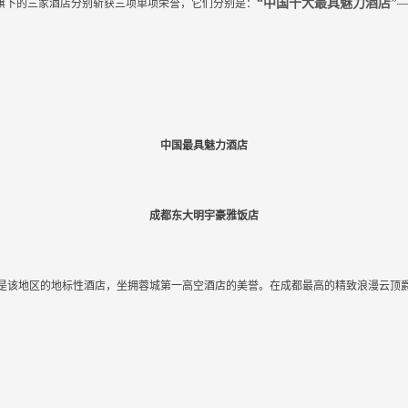
“中国十大最具魅力酒店”
旗下的三家酒店分别斩获三项单项荣誉，它们分别是：
中国最具魅力酒店
成都东大明宇豪雅饭店
是该地区的地标性酒店，坐拥蓉城第一高空酒店的美誉。在成都最高的精致浪漫云顶