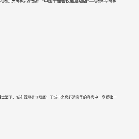
—
“中国十佳会议会展酒店”
—
成都东大明宇豪雅饭店；
成都科华明宇
爵士酒吧，城市景观尽收眼底；于城市之巅舒适豪华的客房中，享受独一