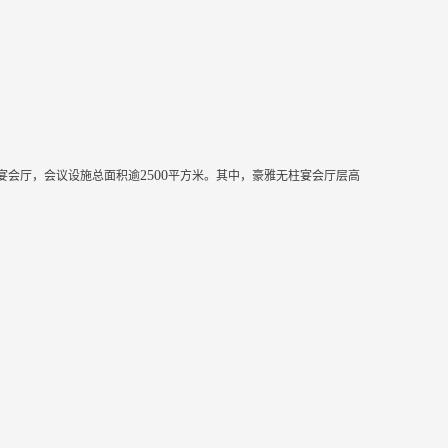
2500
宴会厅，会议设施总面积逾
平方米。其中，豪雅无柱宴会厅层高