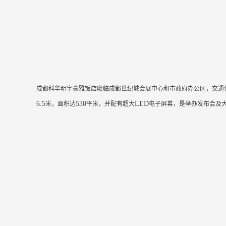
成都科华明宇豪雅饭店毗临成都世纪城会展中心和市政府办公区，交通
6.5
530
LED
米，面积达
平米，并配有超大
电子屏幕，是举办发布会及