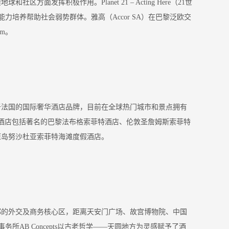
积极作用。Planet 21 – Acting Here（21世
济能力培养帮助社会弱势群体。雅高（Accor SA）在巴黎泛欧交
om。
于法国的国际奢华酒店品牌，目前在全球热门城市和景点拥有
下酒店包括著名的巴黎法布格索菲特酒店、伦敦圣詹姆斯索菲特
厘岛努沙杜亚索菲特海滩度假酒店。
都的外交及商务核心区，距离天安门广场、故宫博物院、中国
AB Concepts以古老哲学——天圆地方为灵感赋予了酒