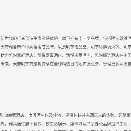
为新世代旅行者创造生命灵感体验，旗下拥有十一个品牌，包括明宇尊雅
、天府雅舍四个中高档酒店品牌，以及明宇怡品堂、明宇珍鲜坊火锅、明
将助力凯悦嘉轩酒店、凯悦嘉寓酒店、凯悦尚萃酒店、凯悦臻选酒店在中
。未来，天府明宇商旅将持续在全球精选目的地扩张业务，管理更多高质
近4,800家酒店、度假酒店以及住宅，提供独特并充满意义的体验。凭借
之外，雅高通过旗下餐饮、夜生活娱乐、康体以及共享办公品牌提供生活