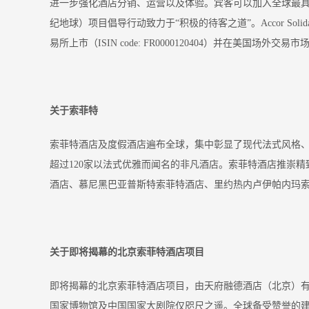
进一步强化酒店分销、运营以及体验。宾客可以加入全球最具吸引力的
纪地球）项目倡导行动致力于“积极的待客之道”。Accor So
易所上市（ISIN code: FR0000120404）并在美国场外交易市场
关于索菲特
索菲特酒店及度假酒店遍布全球，集中彰显了现代法式风格、
超过120家以法式优雅而闻名的非凡酒店。索菲特酒店推崇
酒店、慕尼黑巴亚普斯特索菲特酒店、里约热内卢伊帕内玛
关于即将揭幕的北京索菲特酒店项目
即将揭幕的北京索菲特酒店项目，由天府融德酒店（北京）
国家博物馆及中国国家大剧院仅咫尺之遥。全球备受赞誉的建筑事