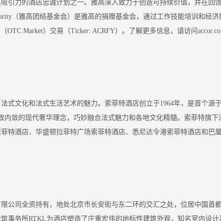
酒店忠诚计划之一。雅高深入致力于创造可持续价值，并在回馈地球和社区方面发挥
lidarity（雅高团结基金会）是雅高的捐赠基金会，通过工作技能培训和经
（OTC Market）交易（Ticker: ACRFY）。了解更多信息，请访问accor.c
法式文化和法式生活艺术的魅力。索菲特酒店创立于1964年，是首个源
精致内敛的现代奢华理念，巧妙融合法式魅力和各地文化精髓。索菲特旗
索菲特酒店、华盛顿拉菲特广场索菲特酒店、悉尼达令港索菲特酒店和巴
有限公司全资持有，地处北京市长安街与东二环的交汇之处，位居中国首
务所RTKL为酒店塑造了庄重宏伟的地标性建筑外观，知名室内设计事务所