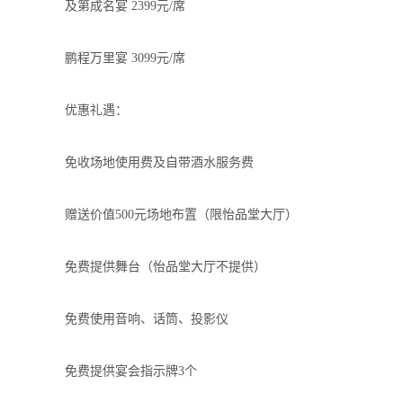
及第成名宴
2399
元
/
席
鹏程万里宴
3099
元
/
席
优惠礼遇：
免收场地使用费及自带酒水服务费
赠送价值
500
元场地布置（限怡品堂大厅）
免费提供舞台（怡品堂大厅不提供）
免费使用音响、话筒、投影仪
免费提供宴会指示牌
3
个