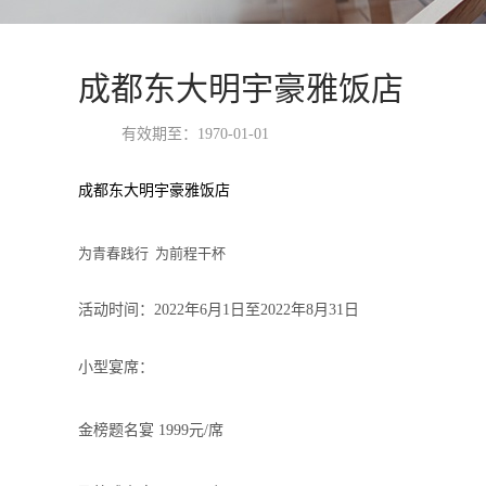
成都东大明宇豪雅饭店
有效期至：
1970-01-01
成都东大明宇豪雅饭店
为青春践行 为前程干杯
活动时间：
2022
年
6
月
1
日至
2022
年
8
月
31
日
小型宴席：
金榜题名宴
1999
元
/
席